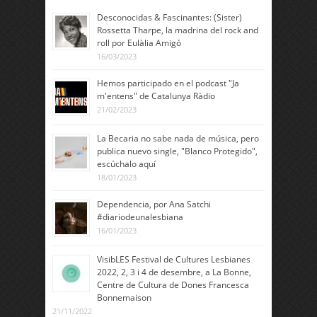
Desconocidas & Fascinantes: (Sister)
Rossetta Tharpe, la madrina del rock and
roll por Eulàlia Amigó
16/03/2023
Hemos participado en el podcast "Ja
m'entens" de Catalunya Ràdio
21/02/2023
La Becaria no sabe nada de música, pero
publica nuevo single, "Blanco Protegido",
escúchalo aquí
18/01/2023
Dependencia, por Ana Satchi
#diariodeunalesbiana
16/01/2023
VisibLES Festival de Cultures Lesbianes
2022, 2, 3 i 4 de desembre, a La Bonne,
Centre de Cultura de Dones Francesca
Bonnemaison
21/11/2022