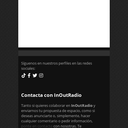
Síguenos en nuestros perfiles en las redes
sociales:
Contacta con InOutRadio
Tanto si quieres colaborar en
InOutRadio
y
enviarnos tu propuesta de espacio, como si
deseas anunciarte o, simplemente, hacer
cualquier comentario o pedir información,
ponte en contacto
con nosotras. Te