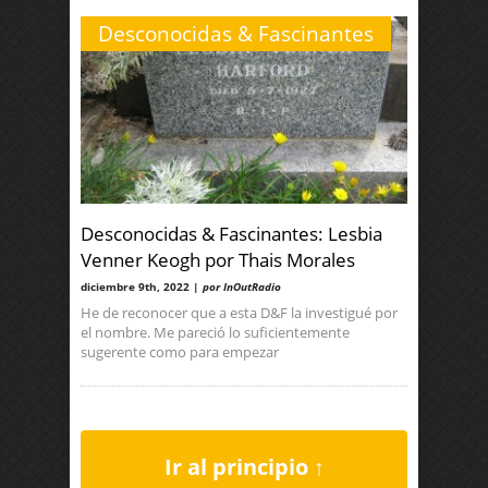
Desconocidas & Fascinantes
Desconocidas & Fascinantes: Lesbia
Venner Keogh por Thais Morales
diciembre 9th, 2022 |
por InOutRadio
He de reconocer que a esta D&F la investigué por
el nombre. Me pareció lo suficientemente
sugerente como para empezar
Ir al principio ↑