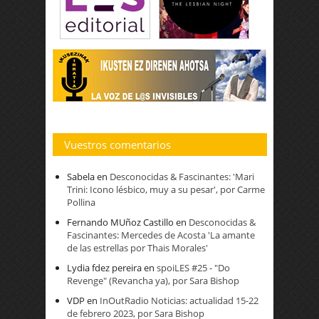
Vuestros comentarios
Sabela
en
Desconocidas & Fascinantes: 'Mari
Trini: Icono lésbico, muy a su pesar', por Carme
Pollina
Fernando MUñoz Castillo
en
Desconocidas &
Fascinantes: Mercedes de Acosta 'La amante
de las estrellas por Thais Morales'
Lydia fdez pereira
en
spoiLES #25 - "Do
Revenge" (Revancha ya), por Sara Bishop
VDP
en
InOutRadio Noticias: actualidad 15-22
de febrero 2023, por Sara Bishop