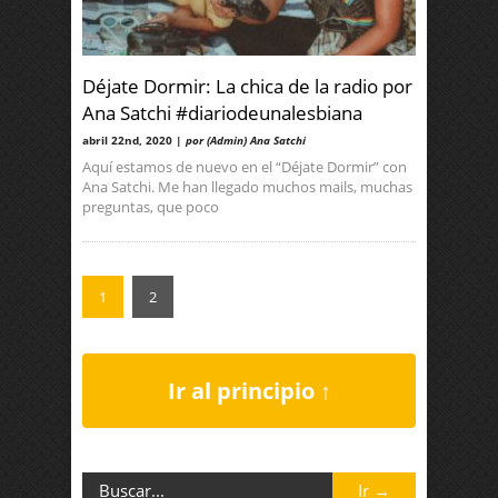
Déjate Dormir: La chica de la radio por
Ana Satchi #diariodeunalesbiana
abril 22nd, 2020 |
por (Admin) Ana Satchi
Aquí estamos de nuevo en el “Déjate Dormir” con
Ana Satchi. Me han llegado muchos mails, muchas
preguntas, que poco
1
2
Ir al principio ↑