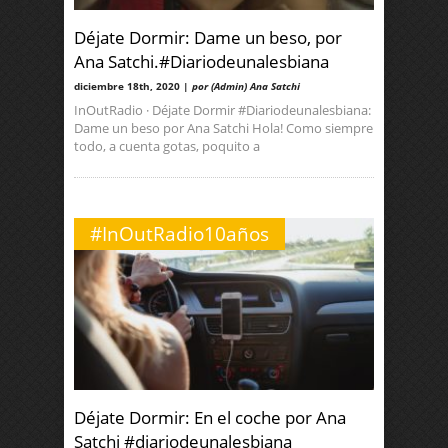
Déjate Dormir: Dame un beso, por
Ana Satchi.#Diariodeunalesbiana
diciembre 18th, 2020 |
por (Admin) Ana Satchi
InOutRadio · Déjate Dormir #Diariodeunalesbiana:
Dame un beso por Ana Satchi Hola! Como siempre
todo, a cuenta gotas, poquito a
#InOutRadio10años
Déjate Dormir: En el coche por Ana
Satchi #diariodeunalesbiana