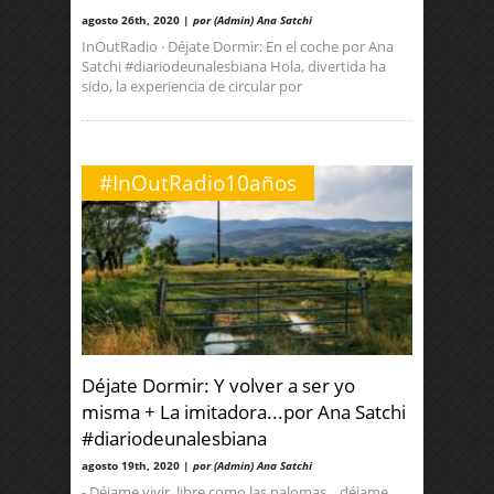
agosto 26th, 2020 |
por (Admin) Ana Satchi
InOutRadio · Déjate Dormir: En el coche por Ana
Satchi #diariodeunalesbiana Hola, divertida ha
sido, la experiencia de circular por
#InOutRadio10años
Déjate Dormir: Y volver a ser yo
misma + La imitadora...por Ana Satchi
#diariodeunalesbiana
agosto 19th, 2020 |
por (Admin) Ana Satchi
- Déjame vivir, libre como las palomas....déjame