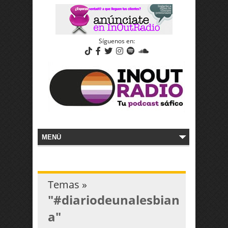
Síguenos en:
Temas »
"#diariodeunalesbian
a"