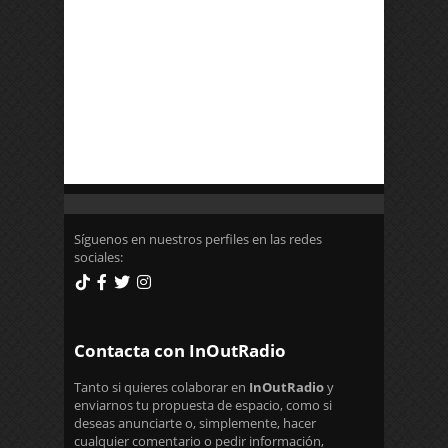
Síguenos en nuestros perfiles en las redes
sociales:
Contacta con InOutRadio
Tanto si quieres colaborar en
InOutRadio
y
enviarnos tu propuesta de espacio, como si
deseas anunciarte o, simplemente, hacer
cualquier comentario o pedir información,