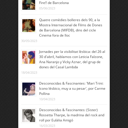
Fire!! de Barcelona
05/06/2023
Quatre comèdies bolleres dels 90, a la
Mostra Internacional de Films de Dones
de Barcelona (MIFDB), dins del cicle
Cinema fora de lloc
30/05/2023
Jornades per la visibilitat lèsbica: del 26 al
30 d'abril, hablamos con Leticia Falzone,
Ana Naranjo y Vicky Aznar, del grup de
dones del Casal Lambda
18/04/2023
Desconocidas & Fascinantes: 'Mari Trini:
Icono lésbico, muy a su pesar', por Carme
Pollina
10/04/2023
Desconocidas & Fascinantes: (Sister)
Rossetta Tharpe, la madrina del rock and
roll por Eulàlia Amigó
16/03/2023