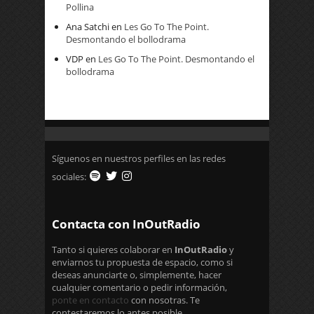
Pollina
Ana Satchi
en
Les Go To The Point.
Desmontando el bollodrama
VDP
en
Les Go To The Point. Desmontando el
bollodrama
Síguenos en nuestros perfiles en las redes
sociales:
Contacta con InOutRadio
Tanto si quieres colaborar en
InOutRadio
y
enviarnos tu propuesta de espacio, como si
deseas anunciarte o, simplemente, hacer
cualquier comentario o pedir información,
ponte en contacto
con nosotras. Te
contestaremos lo antes posible.