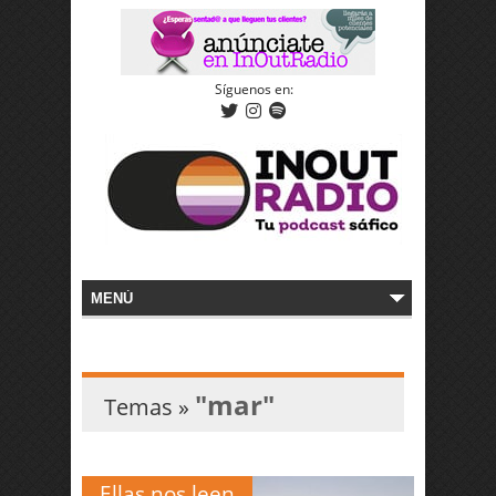
Síguenos en:
"mar"
Temas »
Ellas nos leen