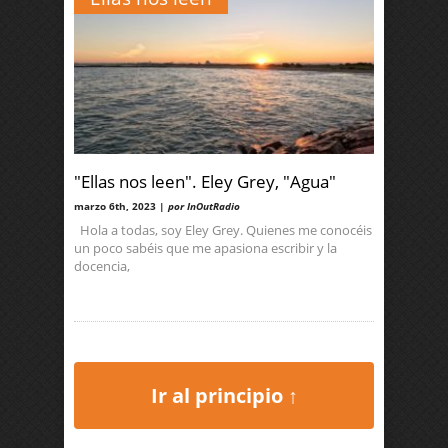
"Ellas nos leen". Eley Grey, "Agua"
marzo 6th, 2023 |
por InOutRadio
Hola a todas, soy Eley Grey. Quienes me conocéis
un poco sabéis que me apasiona escribir y la
docencia,
Ir al principio ↑