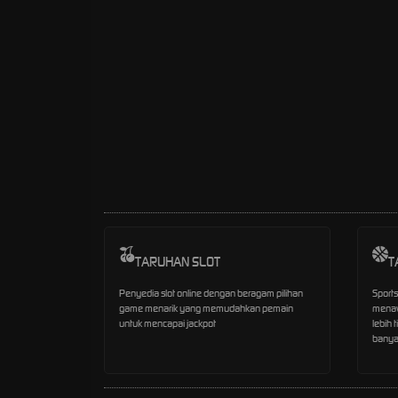
TARUHAN SLOT
T
Penyedia slot online dengan beragam pilihan
Sport
game menarik yang memudahkan pemain
menaw
untuk mencapai jackpot
lebih 
banya