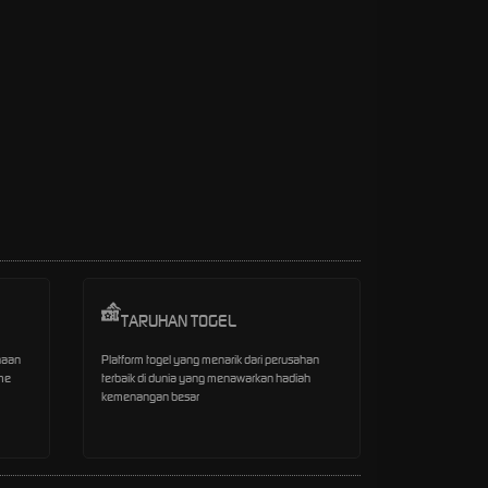
TARUHAN TOGEL
haan
Platform togel yang menarik dari perusahan
ame
terbaik di dunia yang menawarkan hadiah
kemenangan besar