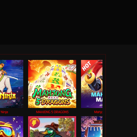
 Ninja
MAHJONG 5 DRAGONS
Mahjong Magic