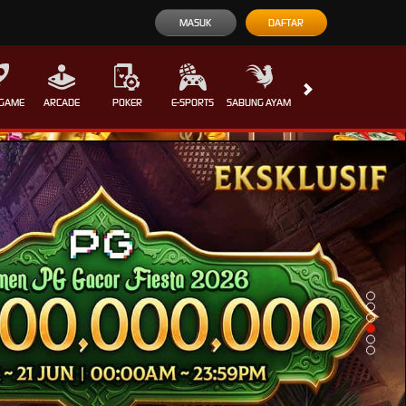
MASUK
DAFTAR
 GAME
ARCADE
POKER
E-SPORTS
SABUNG AYAM
PROMOSI