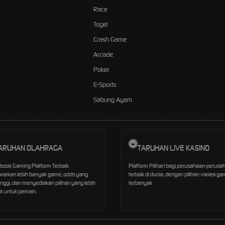
Race
Togel
Crash Game
Arcade
Poker
E-Sports
Sabung Ayam
ARUHAN OLAHRAGA
TARUHAN LIVE KASINO
sbook Gaming Platform Terbaik
Platform Pilihan bagi perusahaan-perusa
arkan lebih banyak game, odds yang
terbaik di dunia, dengan pilihan variasi g
tinggi, dan menyediakan pilihan yang lebih
terbanyak
k untuk pemain.