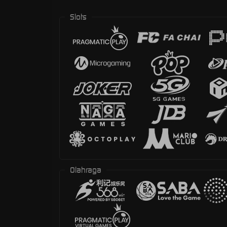
Slots
Olahraga