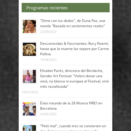
Programas recientes
"Dime con tus dedos", de Duna Paz, una
novela "Basada en sentimientos reales"
22/09/2023
Desconocidas & Fascinantes: Rut y Noemí,
hasta que la muerte las separe por Carme
Pollina
10/08/2023
Elisabet Parés, directora del Berdache,
Gender Art Festival: "Volem donar una
visió, no blanca ni europea al Festival, sinó
més racialitzada"
18/07/2023
Éxito rotundo de la 28 Mostra FIRE!! en
Barcelona
24/06/2023
"Petit mal", cuando tres se convierten en