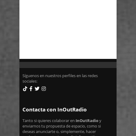
Síguenos en nuestros perfiles en las redes
sociales:
Contacta con InOutRadio
Tanto si quieres colaborar en
InOutRadio
y
enviarnos tu propuesta de espacio, como si
deseas anunciarte o, simplemente, hacer