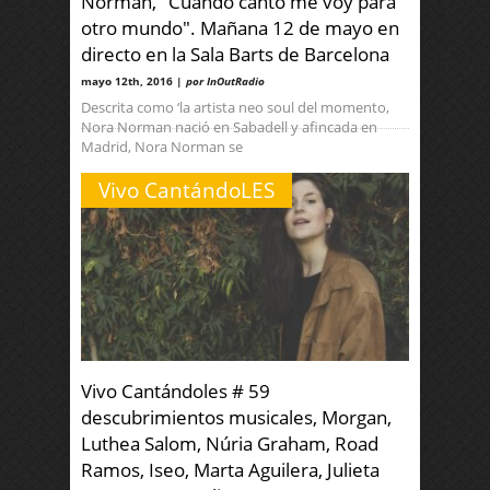
Norman, "Cuando canto me voy para
otro mundo". Mañana 12 de mayo en
directo en la Sala Barts de Barcelona
mayo 12th, 2016 |
por InOutRadio
Descrita como ‘la artista neo soul del momento,
Nora Norman nació en Sabadell y afincada en
Madrid, Nora Norman se
Vivo CantándoLES
Vivo Cantándoles # 59
descubrimientos musicales, Morgan,
Luthea Salom, Núria Graham, Road
Ramos, Iseo, Marta Aguilera, Julieta