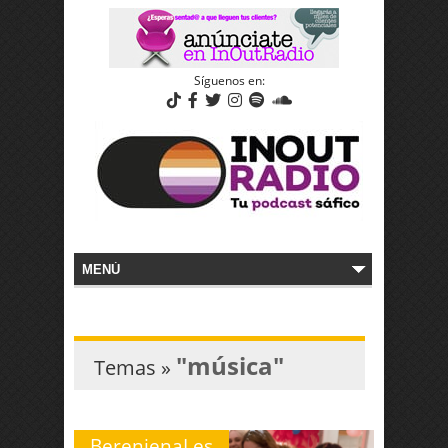
Síguenos en:
"música"
Temas »
BerenjenaLes