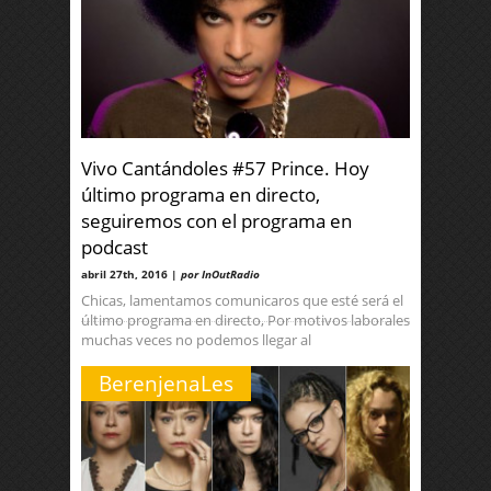
Vivo Cantándoles #57 Prince. Hoy
último programa en directo,
seguiremos con el programa en
podcast
abril 27th, 2016 |
por InOutRadio
Chicas, lamentamos comunicaros que esté será el
último programa en directo, Por motivos laborales
muchas veces no podemos llegar al
BerenjenaLes