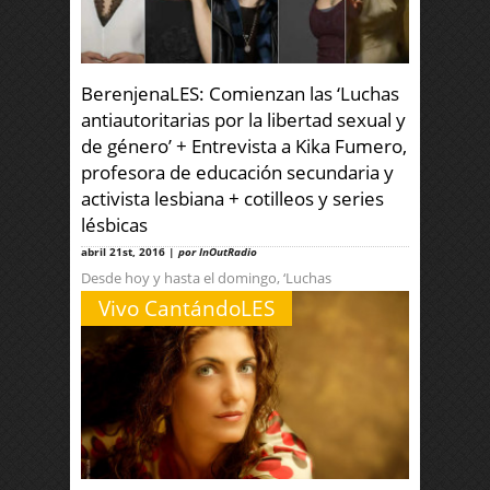
BerenjenaLES: Comienzan las ‘Luchas
antiautoritarias por la libertad sexual y
de género’ + Entrevista a Kika Fumero,
profesora de educación secundaria y
activista lesbiana + cotilleos y series
lésbicas
abril 21st, 2016 |
por InOutRadio
Desde hoy y hasta el domingo, ‘Luchas
antiautoritarias por la libertad sexual y de género’
Vivo CantándoLES
en Barcelona Organizadas por Anarquistes