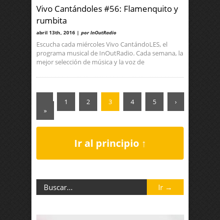
Vivo Cantándoles #56: Flamenquito y
rumbita
abril 13th, 2016 |
por InOutRadio
Escucha cada miércoles Vivo CantándoLES, el
programa musical de InOutRadio. Cada semana, la
mejor selección de música y la voz de
‹
1
2
3
4
5
›
»
Ir al principio ↑