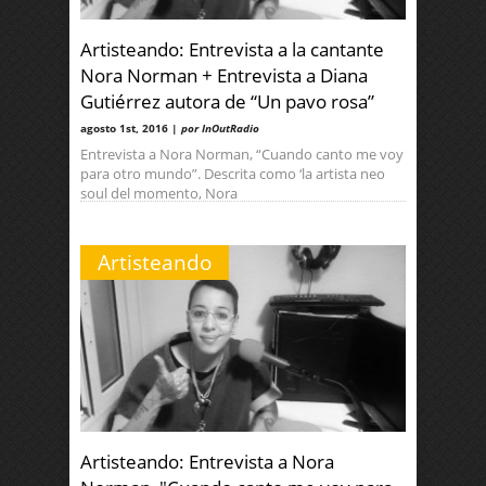
Artisteando: Entrevista a la cantante
Nora Norman + Entrevista a Diana
Gutiérrez autora de “Un pavo rosa”
agosto 1st, 2016 |
por InOutRadio
Entrevista a Nora Norman, “Cuando canto me voy
para otro mundo”. Descrita como ‘la artista neo
soul del momento, Nora
Artisteando
Artisteando: Entrevista a Nora