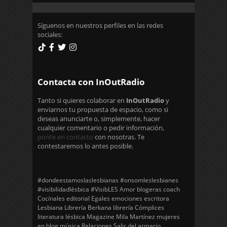
Síguenos en nuestros perfiles en las redes
sociales:
Contacta con InOutRadio
Tanto si quieres colaborar en
InOutRadio
y
enviarnos tu propuesta de espacio, como si
deseas anunciarte o, simplemente, hacer
cualquier comentario o pedir información,
ponte en contacto
con nosotras. Te
contestaremos lo antes posible.
#dondeestamoslaslesbianas
#onsomleslesbianes
#visibilidadlésbica
#VisibLES
Amor
blogeras
coach
Cocínales
editorial Egales
emociones
escritora
Lesbiana
Librería Berkana
librería Cómplices
literatura lésbica
Magazine
Mila Martínez
mujeres
en blog
música
Relaciones
Salir del armario