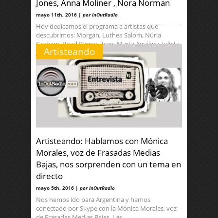
Jones, Anna Moliner , Nora Norman
mayo 11th, 2016 |
por InOutRadio
Hoy dedicamos el programa a artistas que
descubrimos: Morgan, Luthea Salom, Núria
Graham, Road Ramos, Iseo, Marta Aguilera, Julieta
Artisteando
Jones,
Artisteando: Hablamos con Mónica
Morales, voz de Frasadas Medias
Bajas, nos sorprenden con un tema en
directo
mayo 5th, 2016 |
por InOutRadio
Nos hemos ido para Argentina y hemos
conectado por Skype con la Mónica Morales, voz
de Frasadas Medias Bajas, Las