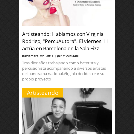
Artisteando: Hablamos con Virginia
Rodrigo, "PercuAutora". El viernes 11
actúa en Barcelona en la Sala Fizz
noviembre 7th, 2016 |
por InOutRadio
Tras diez años trabajando como baterista y
percusionista acompañando a diversos artistas
del panorama nacional,Virginia decide crear su
propio proyecto
Artisteando