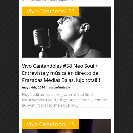
Vivo CantándoLES
Vivo Cantándoles #58 Neo Soul +
Entrevista y música en directo de
Frazadas Medias Bajas, lujo total!!!!
mayo 4th, 2016 |
por InOutRadio
Hoy dedicamos el programa al Neo Soul,
escuchamos a Mari J Blige, Angie Stone, Jazzmine
Sullivan, Nora Norman que muy
Vivo CantándoLES