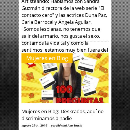
Artisteando: Hablamos con Sandra
Guzmán directora de la web serie "El
contacto cero" y las actrices Duna Paz,
Carla Berrocal y Ángela Aguilar,
"Somos lesbianas, no tenemos que
salir del armario, nos gusta el sexo,
contamos la vida tal y como la
sentimos, estamos muy bien fuera del
armario"
Mujeres en Blog
septiembre 25th, 2019 |
por (Admin) Ana Satchi
El contacto cero es una web serie protagonizada
por lesbianas que ya ha completado su primera
temporada con éxito y
Mujeres en Blog: Deskrados, aquí no
discriminamos a nadie
agosto 27th, 2019 |
por (Admin) Ana Satchi