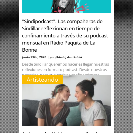
"Sindipodcast". Las compañeras de
Sindillar reflexionan en tiempo de
confinamiento a través de su podcast
mensual en Ràdio Paquita de La
Bonne
junio 29th, 2020 |
por (Admin) Ana Satchi
Desde Sindillar queremos hacerles llegar nuestras
reflexiones en formato podcast. Desde nuestros
precarios, pero subversivos confinamientos,
Artisteando
hilamos sentires y pensamientos