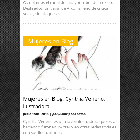
Os dejamos el canal de una youtuber de mexico,
Deskrados, un canal de Arcoiris lleno de critica
social, sin ataques, sin
Mujeres en Blog
Mujeres en Blog: Cynthia Veneno,
ilustradora
junio 15th, 2018 |
por (Admin) Ana Satchi
Cynthia Veneno es una joven ilustradora que está
haciendo furor en Twitter y en otras redes sociales
con sus ilustraciones