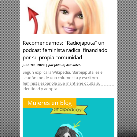
Recomendamos: "Radiojaputa" un
podcast feminista radical financiado
por su propia comunidad
julio 7th, 2020 |
por (Admin) Ana Satchi
Según explica la Wikipedia, ‘Barbijaputa' es el
seudónimo de una columnista y escritora
feminista española que mantiene oculta su
identidad y adopta
Mujeres en Blog