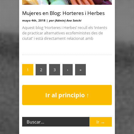
Mujeres en Blog: Horteres i Herbes
mayo 4th, 2018 |
por (Admin) Ana Satchi
Aquest blog ‘Horteres i Herbes’ recull els ‘intents
de practicar alternatives ecofeministes des de
ciutat’ i està directament relacionat amb
1
2
3
›
»
Ir al principio ↑