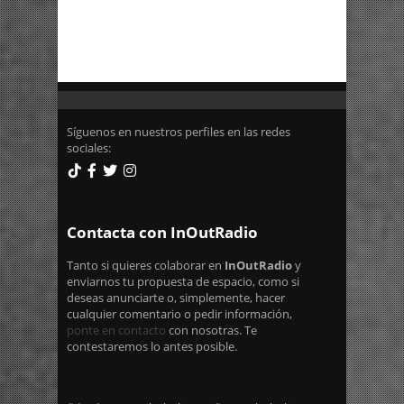
Síguenos en nuestros perfiles en las redes
sociales:
Contacta con InOutRadio
Tanto si quieres colaborar en
InOutRadio
y
enviarnos tu propuesta de espacio, como si
deseas anunciarte o, simplemente, hacer
cualquier comentario o pedir información,
ponte en contacto
con nosotras. Te
contestaremos lo antes posible.