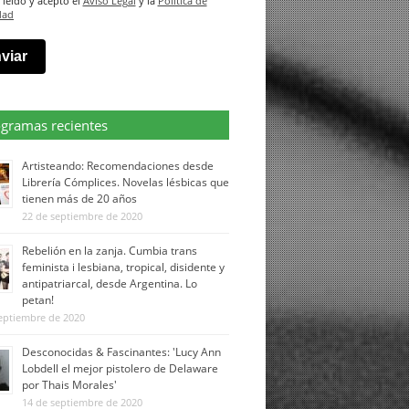
leído y acepto el
Aviso Legal
y la
Política de
dad
gramas recientes
Artisteando: Recomendaciones desde
Librería Cómplices. Novelas lésbicas que
tienen más de 20 años
22 de septiembre de 2020
Rebelión en la zanja. Cumbia trans
feminista i lesbiana, tropical, disidente y
antipatriarcal, desde Argentina. Lo
petan!
eptiembre de 2020
Desconocidas & Fascinantes: 'Lucy Ann
Lobdell el mejor pistolero de Delaware
por Thais Morales'
14 de septiembre de 2020