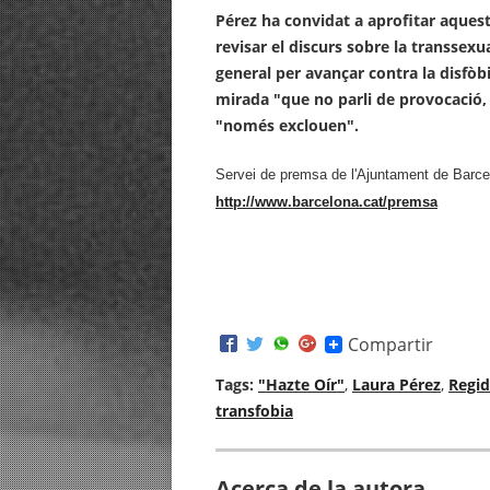
Pérez ha convidat a aprofitar aquest
revisar el discurs sobre la transsexual
general per avançar contra la disfòbi
mirada "que no parli de provocació, 
"només exclouen".
Servei de premsa de l'Ajuntament de Barce
http://www.barcelona.cat/premsa
Compartir
Tags:
"Hazte Oír"
,
Laura Pérez
,
Regid
transfobia
Acerca de la autora