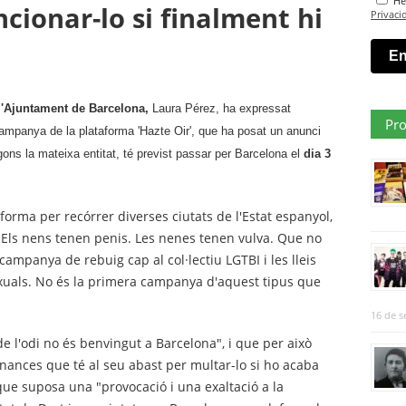
He 
cionar-lo si finalment hi
Privaci
l'Ajuntament de Barcelona,
Laura Pérez, ha expressat
Pro
 campanya de la plataforma 'Hazte Oir', que ha posat un anunci
gons la mateixa entitat, té previst passar per Barcelona el
dia 3
forma per recórrer diverses ciutats de l'Estat espanyol,
"Els nens tenen penis. Les nenes tenen vulva. Que no
campanya de rebuig cap al col·lectiu LGTBI i les lleis
sexuals. No és la primera campanya d'aquest tipus que
16 de s
e l'odi no és benvingut a Barcelona", i que per això
enances que té al seu abast per multar-lo si ho acaba
que suposa una "provocació i una exaltació a la