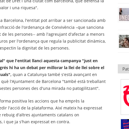
tat de Dret i una ciutat com Barcelona, que defensa la
valor i una riquesa".
 a Barcelona, l'entitat pot arribar a ser sancionada amb
infracció de l'ordenança de Convivència –que sanciona
 de les persones-- amb l'agreujant d'afectar a menors
euros per l'ordenança que regula la publicitat dinàmica,
spectin la dignitat de les persones.
l" que l'entitat llanci aquesta campanya "just en
s hi ha un debat per millorar la llei de llei sobre el
Pat
uals",
quan a Catalunya també s'està avançant en
 què l'Ajuntament de Barcelona "també està treballant
stes persones des d'una mirada no patogilitzant".
 forma positiva les accions que ha emprès la
edir l'acció de la plataforma. Així mateix ha expressat
de rebuig d'altres ajuntaments catalans on
 i que ja s'han expressat en contra.