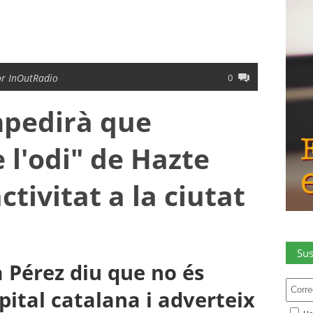
r InOutRadio
0
mpedirà que
 l'odi" de Hazte
ctivitat a la ciutat
Sus
 Pérez diu que no és
pital catalana i adverteix