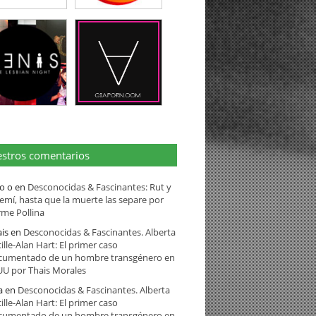
stros comentarios
ro o
en
Desconocidas & Fascinantes: Rut y
mí, hasta que la muerte las separe por
me Pollina
is
en
Desconocidas & Fascinantes. Alberta
ille-Alan Hart: El primer caso
cumentado de un hombre transgénero en
UU por Thais Morales
a
en
Desconocidas & Fascinantes. Alberta
ille-Alan Hart: El primer caso
cumentado de un hombre transgénero en