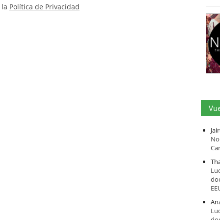
 la
Política de Privacidad
Vue
Jai
Noe
Car
Tha
Luc
do
EE
An
Luc
do