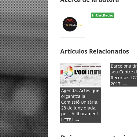
InOutRadio
Artículos Relacionados
Barcelona ti
seu Centre 
Recursos LGT
→
2017
Agenda: Actes que
organitza la
Comissió Unitària.
28 de juny diada,
per l'Allibarament
→
LGTBI