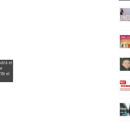
ndrà el
de
BI el