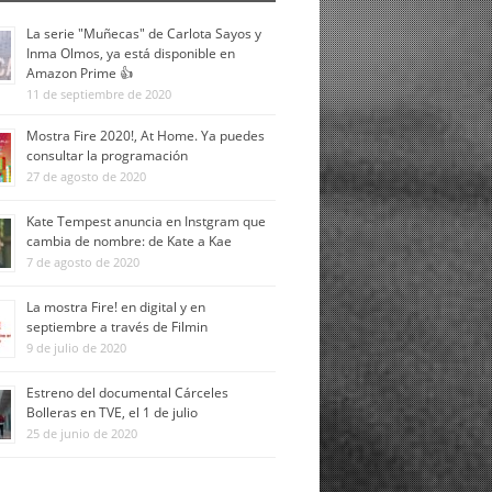
La serie "Muñecas" de Carlota Sayos y
Inma Olmos, ya está disponible en
Amazon Prime 👍
11 de septiembre de 2020
Mostra Fire 2020!, At Home. Ya puedes
consultar la programación
27 de agosto de 2020
Kate Tempest anuncia en Instgram que
cambia de nombre: de Kate a Kae
7 de agosto de 2020
La mostra Fire! en digital y en
septiembre a través de Filmin
9 de julio de 2020
Estreno del documental Cárceles
Bolleras en TVE, el 1 de julio
25 de junio de 2020