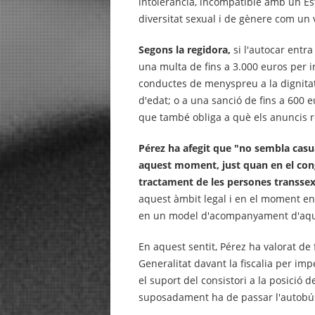
intolerància, incompatible amb un Es
diversitat sexual i de gènere com un 
Segons la regidora,
si l'autocar entra
una multa de fins a 3.000 euros per 
conductes de menyspreu a la dignitat
d'edat; o a una sanció de fins a 600 
que també obliga a què els anuncis re
Pérez ha afegit que "no sembla casua
aquest moment, just quan en el congré
tractament de les persones transsex
aquest àmbit legal i en el moment en
en un model d'acompanyament d'aque
En aquest sentit, Pérez ha valorat de
Generalitat davant la fiscalia per imp
el suport del consistori a la posició 
suposadament ha de passar l'autobús,