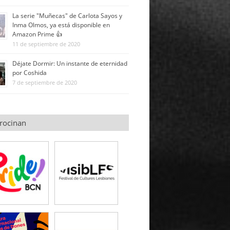
La serie "Muñecas" de Carlota Sayos y
Inma Olmos, ya está disponible en
Amazon Prime 👍
11 de septiembre de 2020
Déjate Dormir: Un instante de eternidad
por Coshida
7 de septiembre de 2020
rocinan