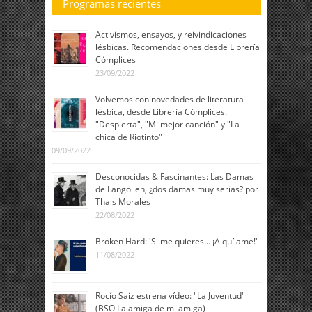
Programas recientes
Activismos, ensayos, y reivindicaciones
lésbicas. Recomendaciones desde Librería
Cómplices
23/09/2022
Volvemos con novedades de literatura
lésbica, desde Librería Cómplices:
"Despierta", "Mi mejor canción" y "La
chica de Riotinto"
09/09/2022
Desconocidas & Fascinantes: Las Damas
de Langollen, ¿dos damas muy serias? por
Thais Morales
22/08/2022
Broken Hard: 'Si me quieres… ¡Alquílame!'
11/08/2022
Rocío Saiz estrena vídeo: "La Juventud"
(BSO La amiga de mi amiga)