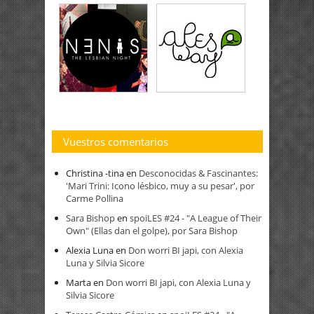
Vuestros comentarios
Christina -tina
en
Desconocidas & Fascinantes:
'Mari Trini: Icono lésbico, muy a su pesar', por
Carme Pollina
Sara Bishop
en
spoiLES #24 - "A League of Their
Own" (Ellas dan el golpe), por Sara Bishop
Alexia Luna
en
Don worri BI japi, con Alexia
Luna y Silvia Sicore
Marta
en
Don worri BI japi, con Alexia Luna y
Silvia Sicore