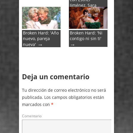
Jiménez, Sara
Bishop, Alexia
Luna, Teresa
Castro y Ana
→
Satchi
Broken Hard: 'Año
Broken Hard: 'Ni
nuevo, pareja
contigo ni sin ti'
→
→
nueva'
Deja un comentario
Tu dirección de correo electrónico no será
publicada.
Los campos obligatorios están
marcados con
*
Comentario