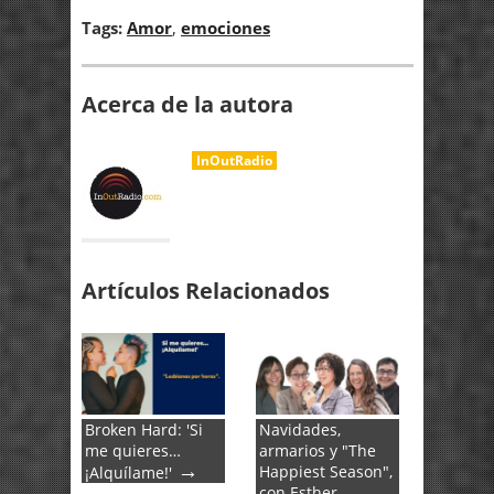
Tags:
Amor
,
emociones
Acerca de la autora
InOutRadio
Artículos Relacionados
Broken Hard: 'Si
Navidades,
me quieres…
armarios y "The
→
Happiest Season",
¡Alquílame!'
con Esther