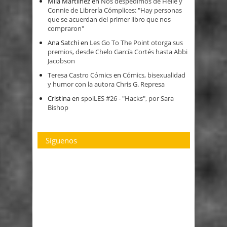
Mila Martíinez
en
Nos despedimos de Helle y
Connie de Librería Cómplices: "Hay personas
que se acuerdan del primer libro que nos
compraron"
Ana Satchi
en
Les Go To The Point otorga sus
premios, desde Chelo García Cortés hasta Abbi
Jacobson
Teresa Castro Cómics
en
Cómics, bisexualidad
y humor con la autora Chris G. Represa
Cristina
en
spoiLES #26 - "Hacks", por Sara
Bishop
Síguenos