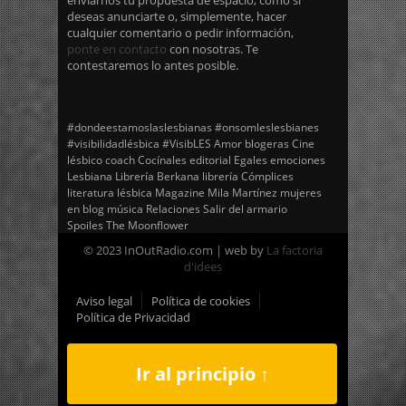
enviarnos tu propuesta de espacio, como si
deseas anunciarte o, simplemente, hacer
cualquier comentario o pedir información,
ponte en contacto
con nosotras. Te
contestaremos lo antes posible.
#dondeestamoslaslesbianas
#onsomleslesbianes
#visibilidadlésbica
#VisibLES
Amor
blogeras
Cine
lésbico
coach
Cocínales
editorial Egales
emociones
Lesbiana
Librería Berkana
librería Cómplices
literatura lésbica
Magazine
Mila Martínez
mujeres
en blog
música
Relaciones
Salir del armario
Spoiles
The Moonflower
© 2023 InOutRadio.com | web by
La factoria
d'idees
Aviso legal
Política de cookies
Política de Privacidad
Ir al principio ↑