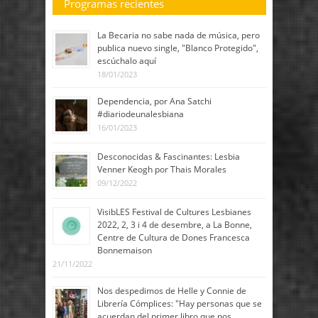
Programas recientes
La Becaria no sabe nada de música, pero
publica nuevo single, "Blanco Protegido",
escúchalo aquí
18/01/2023
Dependencia, por Ana Satchi
#diariodeunalesbiana
16/01/2023
Desconocidas & Fascinantes: Lesbia
Venner Keogh por Thais Morales
09/12/2022
VisibLES Festival de Cultures Lesbianes
2022, 2, 3 i 4 de desembre, a La Bonne,
Centre de Cultura de Dones Francesca
Bonnemaison
21/11/2022
Nos despedimos de Helle y Connie de
Librería Cómplices: "Hay personas que se
acuerdan del primer libro que nos