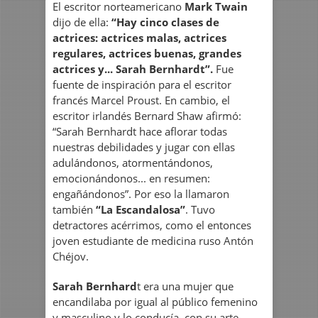
El escritor norteamericano
Mark Twain
dijo de ella:
“Hay cinco clases de
actrices: actrices malas, actrices
regulares, actrices buenas, grandes
actrices y... Sarah Bernhardt”.
Fue
fuente de inspiración para el escritor
francés Marcel Proust. En cambio, el
escritor irlandés Bernard Shaw afirmó:
“Sarah Bernhardt hace aflorar todas
nuestras debilidades y jugar con ellas
adulándonos, atormentándonos,
emocionándonos... en resumen:
engañándonos”. Por eso la llamaron
también
“La Escandalosa”
. Tuvo
detractores acérrimos, como el entonces
joven estudiante de medicina ruso Antón
Chéjov.
Sarah Bernhard
t era una mujer que
encandilaba por igual al público femenino
y masculino y lo conducía, con su arte