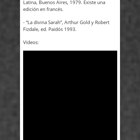
Latina, Buenos Aires, 1979. Existe una
edición en francés.
- “La divina Sarah”, Arthur Gold y Robert
Fizdale, ed. Paidós 1993.
Vídeos: