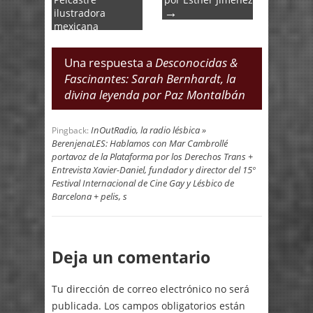
Pelcastre
por Esther Jiménez
→
ilustradora
mexicana
afrodescendiente
→
y lesbiana
Una respuesta a
Desconocidas &
Fascinantes: Sarah Bernhardt, la
divina leyenda por Paz Montalbán
InOutRadio, la radio lésbica »
Pingback:
BerenjenaLES: Hablamos con Mar Cambrollé
portavoz de la Plataforma por los Derechos Trans +
Entrevista Xavier-Daniel, fundador y director del 15º
Festival Internacional de Cine Gay y Lésbico de
Barcelona + pelis, s
Deja un comentario
Tu dirección de correo electrónico no será
publicada.
Los campos obligatorios están