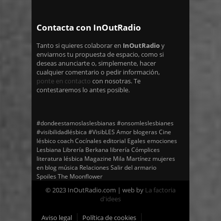
Contacta con InOutRadio
Tanto si quieres colaborar en
InOutRadio
y
enviarnos tu propuesta de espacio, como si
deseas anunciarte o, simplemente, hacer
cualquier comentario o pedir información,
ponte en contacto
con nosotras. Te
contestaremos lo antes posible.
#dondeestamoslaslesbianas
#onsomleslesbianes
#visibilidadlésbica
#VisibLES
Amor
blogeras
Cine
lésbico
coach
Cocínales
editorial Egales
emociones
Lesbiana
Librería Berkana
librería Cómplices
literatura lésbica
Magazine
Mila Martínez
mujeres
en blog
música
Relaciones
Salir del armario
Spoiles
The Moonflower
© 2023 InOutRadio.com | web by
La factoria
d'idees
Aviso legal
Política de cookies