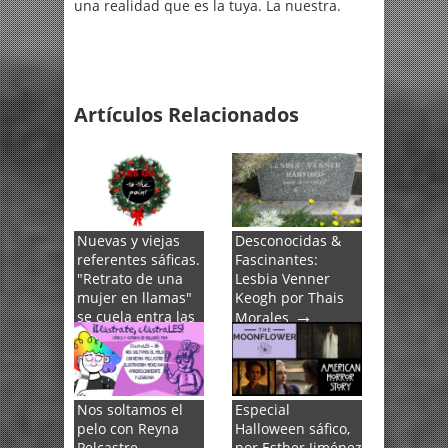
una realidad que es la tuya. La nuestra.
Artículos Relacionados
Nuevas y viejas
Desconocidas &
referentes sáficas.
Fascinantes:
"Retrato de una
Lesbia Venner
mujer en llamas"
Keogh por Thais
→
se cuela entra las
Morales
100 mejores
películas y
estrenamos
→
sección
Nos soltamos el
Especial
pelo con Reyna
Halloween sáfico,