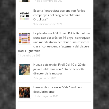
14 de diciembre de 2021
Escolta l'entrevista que ens van fer les
companyes del programa "Mataró
Orgullosa"
9 de diciembre de 2021
La plataforma LGTBI.cat i Pride Barcelona
s’uneixen després de 44 anys i convoquen
una manifestació per donar una resposta
clara i contundent a l’augment del discurs
d’odi i l’lgbtifòbia
11 de julio de 2021
Nueva edición del Fire!! Del 10 al 20 de
junio. Hablamos con Antoine Leonetti
director de la mostra
7 de junio de 2021
Hemos visto la serie "Vida", todo un
descubrimiento
14 de mayo de 2021