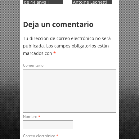
de 44 anys i
Antoine Leonetti
convoquen una
director de la
→
manifestació per
mostra
donar una
Deja un comentario
resposta clara i
contundent a
l’augment del
Tu dirección de correo electrónico no será
discurs d’odi i
publicada.
Los campos obligatorios están
→
l’lgbtifòbia
marcados con
*
Comentario
Nombre
*
Correo electrónico
*