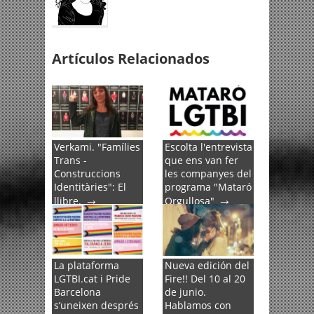
Artículos Relacionados
Verkami. "Famílies
Escolta l'entrevista
Trans -
que ens van fer
Construccions
les companyes del
Identitàries": El
programa "Mataró
→
→
llibre.
Orgullosa"
La plataforma
Nueva edición del
LGTBI.cat i Pride
Fire!! Del 10 al 20
Barcelona
de junio.
s’uneixen després
Hablamos con