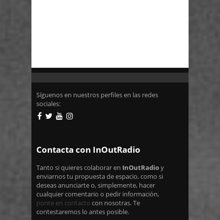
Síguenos en nuestros perfiles en las redes
sociales:
Contacta con InOutRadio
Tanto si quieres colaborar en
InOutRadio
y
enviarnos tu propuesta de espacio, como si
deseas anunciarte o, simplemente, hacer
cualquier comentario o pedir información,
ponte en contacto
con nosotras. Te
contestaremos lo antes posible.