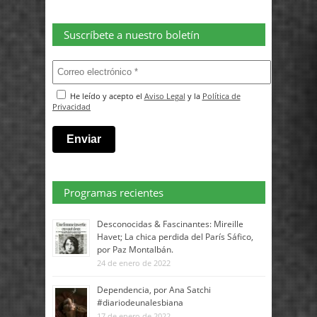
Suscríbete a nuestro boletín
He leído y acepto el
Aviso Legal
y la
Política de
Privacidad
Programas recientes
Desconocidas & Fascinantes: Mireille
Havet; La chica perdida del París Sáfico,
por Paz Montalbán.
24 de enero de 2022
Dependencia, por Ana Satchi
#diariodeunalesbiana
17 de enero de 2022