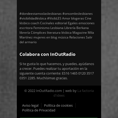
#dondeestamoslaslesbianas
#onsomleslesbianes
#visibilidadlésbica
#VisibLES
Amor
blogeras
Cine
lésbico
coach
Cocínales
editorial Egales
emociones
escritora
Feminismo
Lesbiana
Librería Berkana
librería Cómplices
literatura lésbica
Magazine
Mila
Martínez
mujeres en blog
música
Relaciones
Salir
del armario
Colabora con InOutRadio
Si te gusta lo que hacemos, y puedes, ayúdanos
a crecer. Puedes realizar tu aportación en la
siguiente cuenta corriente: ES16 1465 0120 3517
0351 2285. Muchísimas gracias.
© 2022 InOutRadio.com | web by
La factoria
d'idees
Aviso legal
Política de cookies
Política de Privacidad