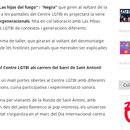
Las hijas del fuego"
i "
Negra"
que giren al voltant de la
, a les pantalles del Centre LGTBI es projectarà la sèrie
ergeneracionals
, feta en col·laboració amb Las Pibas
es LGTBI de contextos i generacions diferents.
08/06/
forma de taller, que giraran al voltant del desmuntatge
t de les històries personals que mereixen ser explicades
06/06/
l Centre LGTBI als carrers del barri de Sant Antoni!
à un matí portes obertes al Centre LGTBI amb diferents
Co
acions, cuina participativa i experimentació sonora.
 zona per vianants de la Ronda de Sant Antoni, amb
 des del jaleo flamenco al pop intimista, els universos
itat s'organitza en el marc del Dia Internacional contra