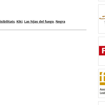
isibilitats
,
Kiki
,
Las hijas del fuego
,
Negra