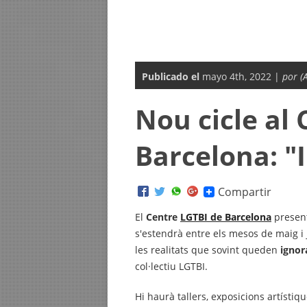
Publicado el
mayo 4th, 2022 |
por (
Nou cicle al
Barcelona: "I
Compartir
El
Centre
LGTBI de Barcelona
present
s'estendrà entre els mesos de maig i j
les realitats que sovint queden
ignor
col·lectiu LGTBI.
Hi haurà tallers, exposicions artístiq