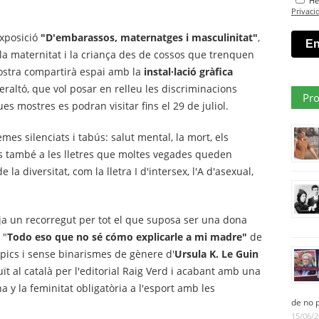
He 
Privaci
xposició
"D'embarassos, maternatges i masculinitat"
,
a maternitat i la criança des de cossos que trenquen
mostra compartirà espai amb la
instal·lació gràfica
raltó, que vol posar en relleu les discriminacions
Pro
s mostres es podran visitar fins el 29 de juliol.
es silenciats i tabús: salut mental, la mort, els
pàs també a les lletres que moltes vegades queden
la diversitat, com la lletra I d'intersex, l'A d'asexual,
teja un recorregut per tot el que suposa ser una dona
 "
Todo eso que no sé cómo explicarle a mi madre"
de
pics i sense binarismes de gènere d'
Ursula K. Le Guin
uït al català per l'editorial Raig Verd i acabant amb una
a y la feminitat obligatòria a l'esport amb les
de no 
15/06/