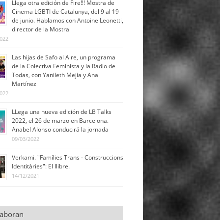
Llega otra edición de Fire!!! Mostra de
Cinema LGBTI de Catalunya, del 9 al 19
de junio. Hablamos con Antoine Leonetti,
director de la Mostra
2022
Las hijas de Safo al Aire, un programa
de la Colectiva Feminista y la Radio de
Todas, con Yanileth Mejía y Ana
Martínez
2022
LLega una nueva edición de LB Talks
2022, el 26 de marzo en Barcelona.
Anabel Alonso conducirá la jornada
09/03/2022
Verkami. "Famílies Trans - Construccions
Identitàries": El llibre.
14/12/2021
laboran