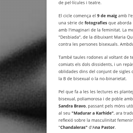
de pel·lícules i teatre.
El cicle comença el
9 de maig
amb l'e
una sèrie de
fotografies
que aborda l
amb l'imaginari de la feminitat. La 
"Desbiada", de la dibuixant Maria Que
contra les persones bisexuals. Ambdue
També taules rodones al voltant de tem
comiats els dols dissidents, i un re
oblidades dins del conjunt de sigles de 
la B de bisexual o la no-binarietat.
Pel que fa a les les lectures es plan
bisexual, poliamorosa i de poble amb
Sandra Bravo
, passant pels móns utò
al seu
"Madurar a Karhide"
, ara trad
reflexió sobre la masculinitat femenin
"
Chandaleras"
d'A
na Pastor
.