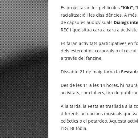
Es projectaran les pel·lícules "
Kiki"
, "
racialització i les dissidències. A més
de càpsules audiovisuals
Diàlegs int
REC i que situa cara a cara a activist
Es faran activitats participatives en 
dels estereotips corporals o el resca
a través del fanzine.
Dissabte 21 de maig torna la
Festa de
Des de les 11 a les 14 hores, hi haur
activitats, com tallers, fira de public
A la tarda, la Festa es trasllada a la
diferents actuacions musicals que van
eclèctics o el petardeo. Aquesta activ
l’LGTBI-fòbia.