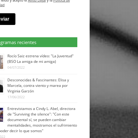
leído y acepto el
Aviso Legal
y la
Política de
dad
gramas recientes
Rocío Saiz estrena vídeo: "La Juventud"
(BSO La amiga de mi amiga)
04/07/2022
Desconocidas & Fascinantes: Elisa y
Marcela, contra viento y marea por
Virginia Garzón
17/06/2022
Entrevistamos a Cindy L. Abel, directora
de "Surviving the silence": "Con este
documental sí, se pueden cambiar
mentalidades, mostramos el sufrimiento
poder decir lo que somos"
2022