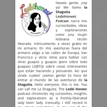
Hooola gente, ¡soy
yo! Me llamo
la
Shaguita
.
LesbiHonest
Podcast
narra mis
curiosidades, ideas
y exploraciones
como una mujer
lesbiana recién
liberada. Irónicamente, a veces grabo en
mi armario. En mis aventuras fuera del
armario salgo a las calles de Europa, San
Francisco y otros sitios para hablar con
otras guapas y guapos (pero sobre todo
guapas) LGBTQI sobre cosas interesantes
que están haciendo y pensando. Así que
¡órale cuates! ¡vamos gente! Es hora de
entrar al mundo de las aventuras de
la
Shaguita.
Hello everyone, this is me. You
can call me La Shaguita. The
Lesbi Hones
t
podcast chronicles my curiosities, insights,
and explorations as a freshly-liberated
lady lovin' lady. Ironically, I still record in