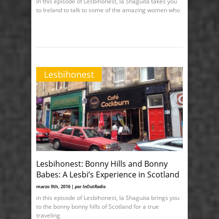
In this episode of Lesbihonest, la Shaguita takes you
to Ireland to talk to some of the amazing women who
Lesbihonest
Lesbihonest: Bonny Hills and Bonny
Babes: A Lesbi’s Experience in Scotland
marzo 9th, 2016 |
por InOutRadio
in this episode of Lesbihonest, la Shaguita brings you
to the bonny bonny hills of Scotland for a true
traveling