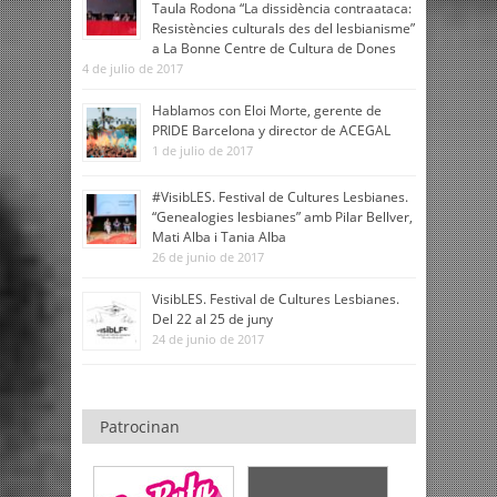
Taula Rodona “La dissidència contraataca:
Resistències culturals des del lesbianisme”
a La Bonne Centre de Cultura de Dones
4 de julio de 2017
Hablamos con Eloi Morte, gerente de
PRIDE Barcelona y director de ACEGAL
1 de julio de 2017
#VisibLES. Festival de Cultures Lesbianes.
“Genealogies lesbianes” amb Pilar Bellver,
Mati Alba i Tania Alba
26 de junio de 2017
VisibLES. Festival de Cultures Lesbianes.
Del 22 al 25 de juny
24 de junio de 2017
Patrocinan