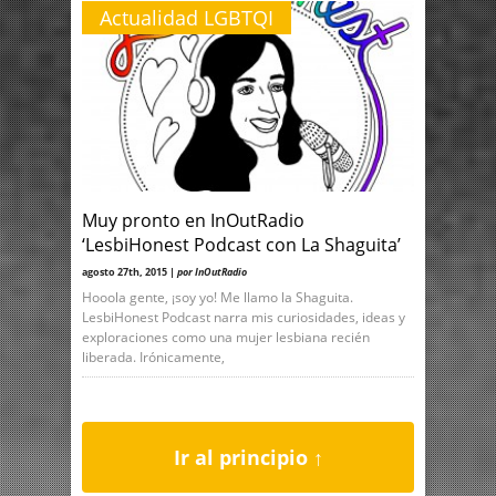
Actualidad LGBTQI
Muy pronto en InOutRadio
‘LesbiHonest Podcast con La Shaguita’
agosto 27th, 2015 |
por InOutRadio
Hooola gente, ¡soy yo! Me llamo la Shaguita.
LesbiHonest Podcast narra mis curiosidades, ideas y
exploraciones como una mujer lesbiana recién
liberada. Irónicamente,
Ir al principio ↑