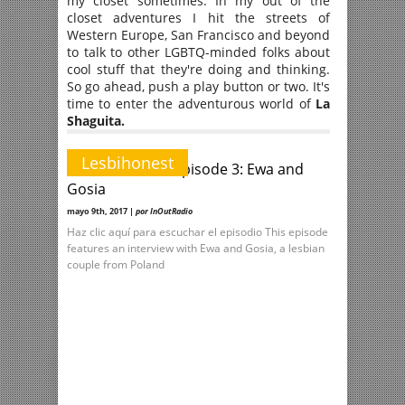
my closet sometimes. In my out of the
closet adventures I hit the streets of
Western Europe, San Francisco and beyond
to talk to other LGBTQ-minded folks about
cool stuff that they're doing and thinking.
So go ahead, push a play button or two. It's
time to enter the adventurous world of
La
Shaguita.
Lesbihonest
Lesbi in Poland Episode 3: Ewa and
Gosia
mayo 9th, 2017 |
por InOutRadio
Haz clic aquí para escuchar el episodio This episode
features an interview with Ewa and Gosia, a lesbian
couple from Poland