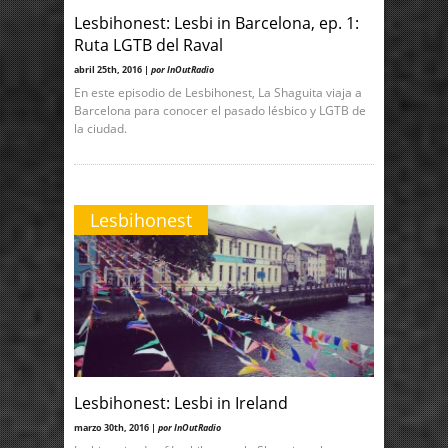
Lesbihonest: Lesbi in Barcelona, ep. 1:
Ruta LGTB del Raval
abril 25th, 2016 |
por InOutRadio
En este episodio de Lesbihonest, La Shaguita viaja a
Barcelona para conocer el pasado lésbico y LGTB de
la ciudad.
Lesbihonest
Lesbihonest: Lesbi in Ireland
marzo 30th, 2016 |
por InOutRadio