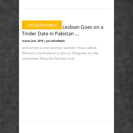
Lesbihonest
Lesbihonest: So a Lesbian Goes on a
Tinder Date in Pakistan …
marzo 2nd, 2016 |
por InOutRadio
and writes a one-woman wonder show called
Noman’s Land about it. Join La Shaguita as she
interviews Natasha Noman and