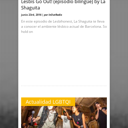
Lesbis Go Out! (episodio bilingüe) by La
Shaguita
junio 23rd, 2016 |
por InOutRadio
En este episodio de Lesbihonest, La Shaguita te lleva
a conocer el ambiente lésbico actual de Barcelona. So
hold on
Actualidad LGBTQI