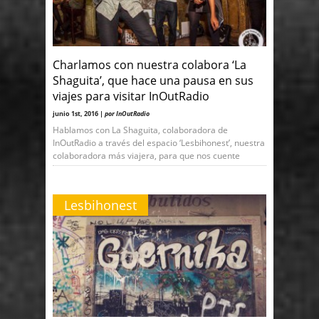
Charlamos con nuestra colabora ‘La
Shaguita’, que hace una pausa en sus
viajes para visitar InOutRadio
junio 1st, 2016 |
por InOutRadio
Hablamos con La Shaguita, colaboradora de
InOutRadio a través del espacio ‘Lesbihonest’, nuestra
colaboradora más viajera, para que nos cuente
Lesbihonest