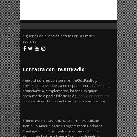
Síguenos en nuestros perfiles en las redes
sociales:
Contacta con InOutRadio
Tanto si quieres colaborar en
InOutRadio
y
enviarnos tu propuesta de espacio, como si deseas
anunciarte o, simplemente, hacer cualquier
comentario o pedir información,
ponte en contacto
con nosotras. Te contestaremos lo antes posible.
#dondeestamoslaslesbianas
#onsomleslesbianes
#VisibLES
Amor
blogeras
Bloggers
coach
Cocínales
Coming-out
editorial Egales
emociones
escritora
Feminismo
Lesbiana
librería Cómplices
literatura