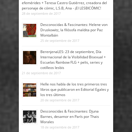
efemérides + Teresa Castro Gutiérrez, creadora del
personaje de cómic, L.S.B, Ana - ¡El LESBICÓMIC!
28 de septiembre de 2017
Desconocidas & Fascinantes: Helene von
Druskowitz, la filósofa maldita por Paz
Montalbán
25 de septiembre de 2017
BerenjenaLES: 23 de septiembre, Día
Internacional de la Visibilidad Bisexual +
Escuelas Rainbow FLG + pelis, series y
cotilleos lesbis
21 de septiembre de 2017
Helle nos habla de los tres primeros tres
libros que publicaron en Editorial Egales y
los tres últimos
20 de septiembre de 2017
Desconocidas & Fascinantes: Djuna
Barnes, desamor en París por Thais
Morales
18 de septiembre de 2017