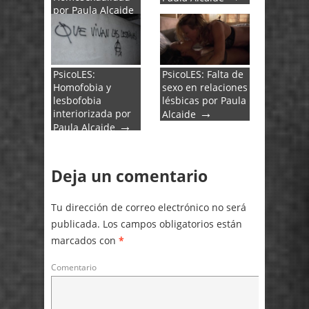
por Paula Alcaide
→
PsicoLES:
PsicoLES: Falta de
Homofobia y
sexo en relaciones
lesbofobia
lésbicas por Paula
→
interiorizada por
Alcaide
→
Paula Alcaide
Deja un comentario
Tu dirección de correo electrónico no será
publicada.
Los campos obligatorios están
marcados con
*
Comentario