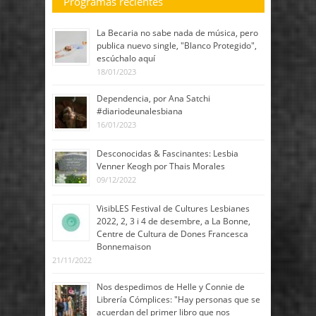
Programas recientes
La Becaria no sabe nada de música, pero
publica nuevo single, "Blanco Protegido",
escúchalo aquí
18/01/2023
Dependencia, por Ana Satchi
#diariodeunalesbiana
16/01/2023
Desconocidas & Fascinantes: Lesbia
Venner Keogh por Thais Morales
09/12/2022
VisibLES Festival de Cultures Lesbianes
2022, 2, 3 i 4 de desembre, a La Bonne,
Centre de Cultura de Dones Francesca
Bonnemaison
21/11/2022
Nos despedimos de Helle y Connie de
Librería Cómplices: "Hay personas que se
acuerdan del primer libro que nos