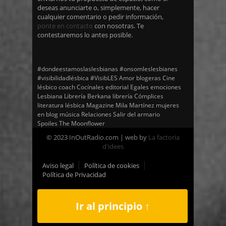
deseas anunciarte o, simplemente, hacer
cualquier comentario o pedir información,
ponte en contacto
con nosotras. Te
contestaremos lo antes posible.
#dondeestamoslaslesbianas
#onsomleslesbianes
#visibilidadlésbica
#VisibLES
Amor
blogeras
Cine
lésbico
coach
Cocínales
editorial Egales
emociones
Lesbiana
Librería Berkana
librería Cómplices
literatura lésbica
Magazine
Mila Martínez
mujeres
en blog
música
Relaciones
Salir del armario
Spoiles
The Moonflower
© 2023 InOutRadio.com | web by
La factoria
d'idees
Aviso legal
Política de cookies
Política de Privacidad
Ir al principio ↑