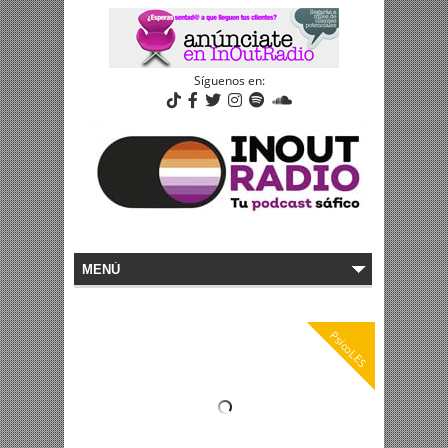
Síguenos en:
PsicoLES