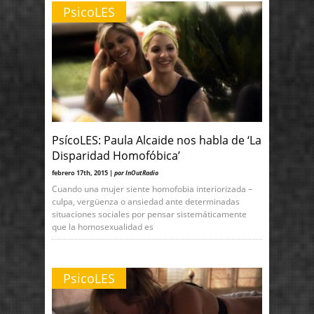
PsicoLES
PsícoLES: Paula Alcaide nos habla de ‘La
Disparidad Homofóbica’
febrero 17th, 2015 |
por InOutRadio
Cuando una mujer siente homofobia interiorizada –
culpa, vergüenza o ansiedad ante determinadas
situaciones sociales por pensar sistemáticamente
que la homosexualidad es
PsicoLES