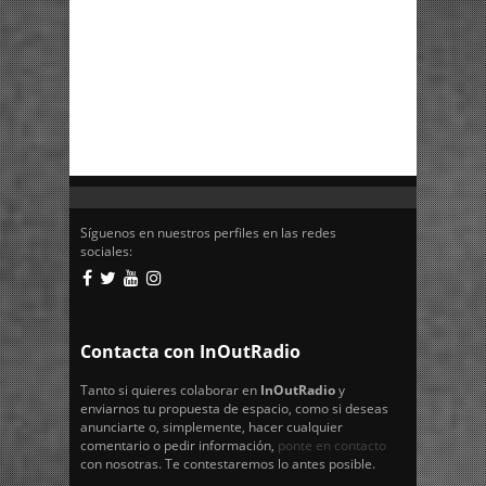
Síguenos en nuestros perfiles en las redes
sociales:
Contacta con InOutRadio
Tanto si quieres colaborar en
InOutRadio
y
enviarnos tu propuesta de espacio, como si deseas
anunciarte o, simplemente, hacer cualquier
comentario o pedir información,
ponte en contacto
con nosotras. Te contestaremos lo antes posible.