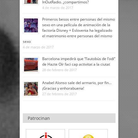
InOutRadio. ¿compartimos?
4 de marzo de 2017
Primeros besos entre personas del mismo
sexo en una película de animación de la
factoría Disney + Eslovenia ha legalizado
el matrimonio entre personas del mismo
sexo
4 de marzo de 2017
Barcelona impedirà que “l’autobús de l’odi”
de Hazte Oír faci cap activitat a la ciutat
28 de febrero de 2017
Anabel Alonso sale del armario, por fin…
¡Gracias y enhorabuena!
27 de febrero de 2017
Patrocinan