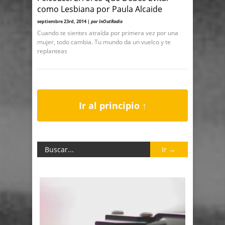
como Lesbiana por Paula Alcaide
septiembre 23rd, 2014 |
por InOutRadio
Cuando te sientes atraída por primera vez por una
mujer, todo cambia. Tu mundo da un vuelco y te
replanteas
Ir al principio ↑