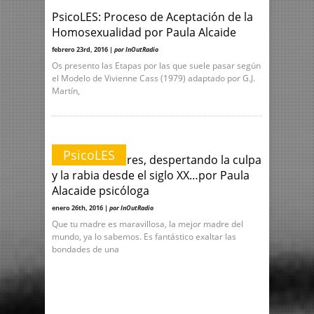
PsicoLES: Proceso de Aceptación de la
Homosexualidad por Paula Alcaide
febrero 23rd, 2016 |
por InOutRadio
Os presento las Etapas por las que suele pasar según
el Modelo de Vivienne Cass (1979) adaptado por G.J.
Martín,
PsicoLES
PsícoLES: Madres, despertando la culpa
y la rabia desde el siglo XX…por Paula
Alacaide psicóloga
enero 26th, 2016 |
por InOutRadio
Que tu madre es maravillosa, la mejor madre del
mundo, ya lo sabemos. Es fantástico exaltar las
bondades de una