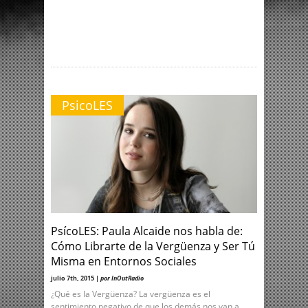
PsicoLES
PsícoLES: Paula Alcaide nos habla de:
Cómo Librarte de la Vergüenza y Ser Tú
Misma en Entornos Sociales
julio 7th, 2015 |
por InOutRadio
¿Qué es la Vergüenza? La vergüenza es el
sentimiento negativo de que los demás nos van a