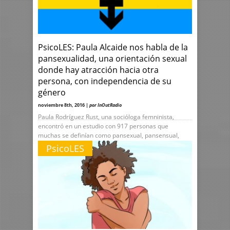
PsicoLES: Paula Alcaide nos habla de la
pansexualidad, una orientación sexual
donde hay atracción hacia otra
persona, con independencia de su
género
noviembre 8th, 2016 |
por InOutRadio
Paula Rodríguez Rust, una socióloga femninista,
encontró en un estudio con 917 personas que
muchas se definían como pansexual, pansensual,
polisexual y ambisexual, entre otros. En general
PsicoLES