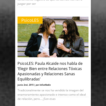
juzgar por ser
PsicoLES
PsicoLES: Paula Alcaide nos habla de
‘Elegir Bien entre Relaciones Tóxicas
Apasionadas y Relaciones Sanas
Equilibradas’
junio 2nd, 2015 |
por InOutRadio
Tradicionalmente se nos ha vendido la imagen del
enamoramiento apasionado e intenso como el ideal
de relación, pero… ¿Son esas