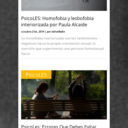
PsicoLES: Homofobia y lesbofobia
interiorizada por Paula Alcaide
octubre 21st, 2014 |
por InOutRadio
La homofobia interiorizada son los sentimientos
negativos hacia la propia orientación sexual, la
aversión que experimenta una persona homosexual
hacia
PsicoLES
PsicoLes: Errores Que Debes Evitar