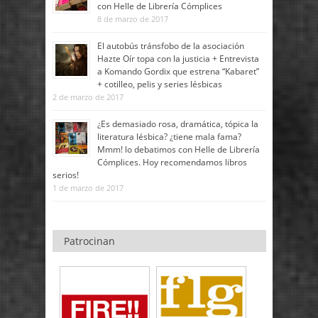
con Helle de Librería Cómplices
8 de marzo de 2017
El autobús tránsfobo de la asociación
Hazte Oír topa con la justicia + Entrevista
a Komando Gordix que estrena “Kabaret”
+ cotilleo, pelis y series lésbicas
2 de marzo de 2017
¿Es demasiado rosa, dramática, tópica la
literatura lésbica? ¿tiene mala fama?
Mmm! lo debatimos con Helle de Librería
Cómplices. Hoy recomendamos libros
serios!
1 de marzo de 2017
Patrocinan